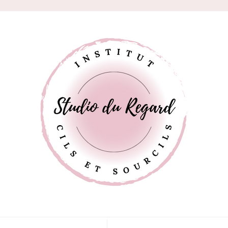
Studio du
Rehaussement de cils, microshading, brow lift, microblading