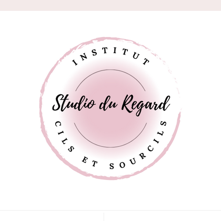
Studio du
Rehaussement de cils, microshading, brow lift, microblading