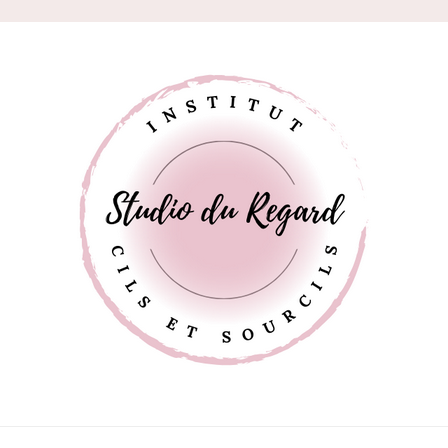
egard
ading